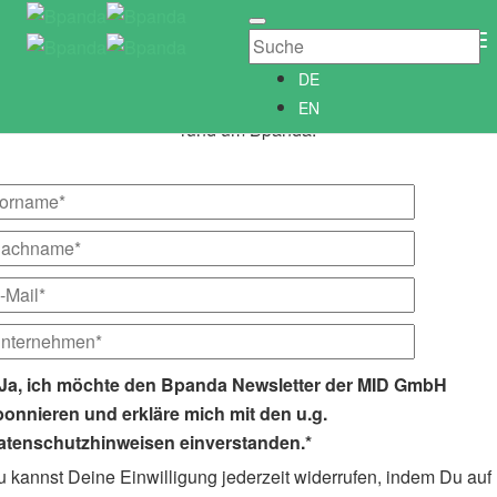
Newsletter abonnieren
Newsletter­anmeldung
To
Abonniere unseren kostenlosen Bpanda Newsletter!
Na
DE
Wir informieren Dich gerne regelmäßig über alle Neuigkeiten
EN
rund um Bpanda.
Ja, ich möchte den Bpanda Newsletter der MID GmbH
bonnieren und erkläre mich mit den u.g.
atenschutzhinweisen einverstanden.*
 kannst Deine Einwilligung jederzeit widerrufen, indem Du auf