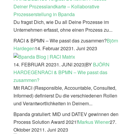
Deiner Prozesslandkarte – Kollaborative
Prozesserstellung in Bpanda
Du fragst Dich, wie Du all Deine Prozesse im
Unternehmen erfasst, ohne einen Prozess zu...
RACI & BPMN – Wie passt das zusammen?
Björn
Hardegen
14. Februar 2023
1. Juni 2023
14. FEBRUAR 2023
1. JUNI 2023
|
BY
BJÖRN
HARDEGEN
RACI & BPMN – Wie passt das
zusammen?
Mit RACI (Responsible, Accountable, Consulted,
Informed) definierst Du die verschiedenen Rollen
und Verantwortlichkeiten in Deinem...
Bpanda gratuliert: MID und DATEV gewinnen den
Process Solution Award 2021!
Markus Wiener
27.
Oktober 2021
1. Juni 2023