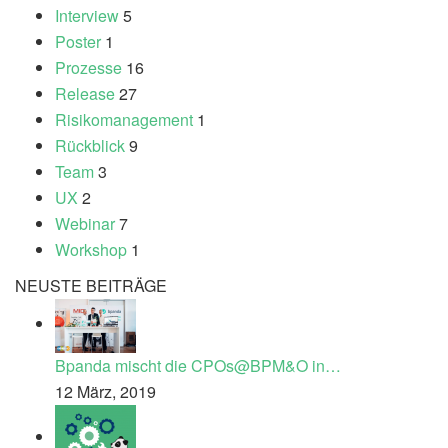
Interview
5
Poster
1
Prozesse
16
Release
27
Risikomanagement
1
Rückblick
9
Team
3
UX
2
Webinar
7
Workshop
1
NEUSTE BEITRÄGE
Bpanda mischt die CPOs@BPM&O in…
12 März, 2019