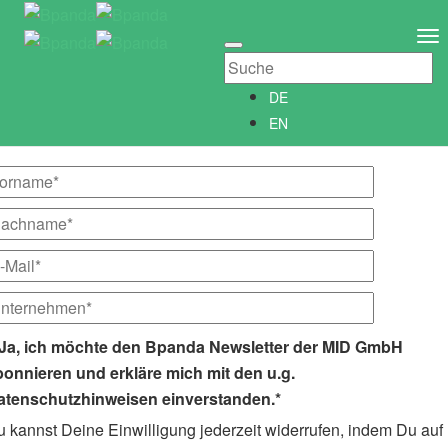
Newsletter abonnieren
Newsletter­anmeldung
To
Abonniere unseren kostenlosen Bpanda Newsletter!
Na
Wir informieren Dich gerne regelmäßig über alle Neuigkeiten
DE
rund um Bpanda.
EN
Ja, ich möchte den Bpanda Newsletter der MID GmbH
bonnieren und erkläre mich mit den u.g.
atenschutzhinweisen einverstanden.*
 kannst Deine Einwilligung jederzeit widerrufen, indem Du auf