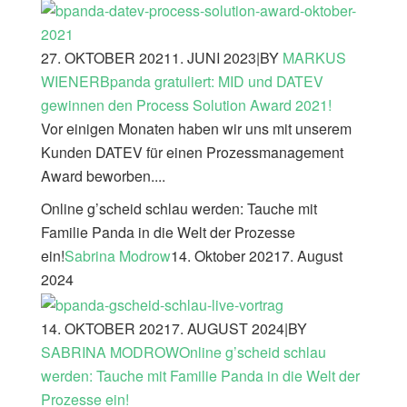
27. OKTOBER 2021
1. JUNI 2023
|
BY
MARKUS
WIENER
Bpanda gratuliert: MID und DATEV
gewinnen den Process Solution Award 2021!
Vor einigen Monaten haben wir uns mit unserem
Kunden DATEV für einen Prozessmanagement
Award beworben....
Online g’scheid schlau werden: Tauche mit
Familie Panda in die Welt der Prozesse
ein!
Sabrina Modrow
14. Oktober 2021
7. August
2024
14. OKTOBER 2021
7. AUGUST 2024
|
BY
SABRINA MODROW
Online g’scheid schlau
werden: Tauche mit Familie Panda in die Welt der
Prozesse ein!