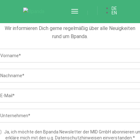
Newsletter abonnieren
DE
Newsletter­anmeldung
Toggle
EN
Abonniere unseren kostenlosen Bpanda Newsletter!
Navigation
Wir informieren Dich gerne regelmäßig über alle Neuigkeiten
rund um Bpanda.
Ja, ich möchte den Bpanda Newsletter der MID GmbH abonnieren u
erkläre mich mit den u.g. Datenschutzhinweisen einverstanden.*