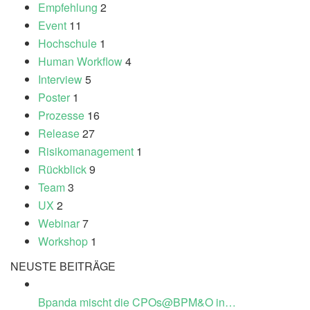
Empfehlung
2
Event
11
Hochschule
1
Human Workflow
4
Interview
5
Poster
1
Prozesse
16
Release
27
Risikomanagement
1
Rückblick
9
Team
3
UX
2
Webinar
7
Workshop
1
NEUSTE BEITRÄGE
Bpanda mischt die CPOs@BPM&O in…