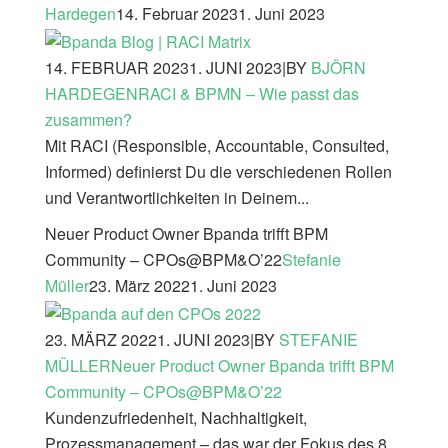
Hardegen
14. Februar 2023
1. Juni 2023
14. FEBRUAR 2023
1. JUNI 2023
|
BY
BJÖRN
HARDEGEN
RACI & BPMN – Wie passt das
zusammen?
Mit RACI (Responsible, Accountable, Consulted,
Informed) definierst Du die verschiedenen Rollen
und Verantwortlichkeiten in Deinem...
Neuer Product Owner Bpanda trifft BPM
Community – CPOs@BPM&O’22
Stefanie
Müller
23. März 2022
1. Juni 2023
23. MÄRZ 2022
1. JUNI 2023
|
BY
STEFANIE
MÜLLER
Neuer Product Owner Bpanda trifft BPM
Community – CPOs@BPM&O’22
Kundenzufriedenheit, Nachhaltigkeit,
Prozessmanagement – das war der Fokus des 8.