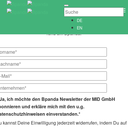
Newsletter abonnieren
Newsletter­anmeldung
To
Abonniere unseren kostenlosen Bpanda Newsletter!
Na
DE
Wir informieren Dich gerne regelmäßig über alle Neuigkeiten
EN
rund um Bpanda.
Ja, ich möchte den Bpanda Newsletter der MID GmbH
bonnieren und erkläre mich mit den u.g.
atenschutzhinweisen einverstanden.*
 kannst Deine Einwilligung jederzeit widerrufen, indem Du auf