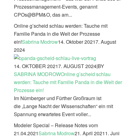
Prozessmanagement-Events, genannt
CPOs@BPM&O, das am...
Online g’scheid schlau werden: Tauche mit
Familie Panda in die Welt der Prozesse
ein!
Sabrina Modrow
14. Oktober 2021
7. August
2024
14. OKTOBER 2021
7. AUGUST 2024
|
BY
SABRINA MODROW
Online g’scheid schlau
werden: Tauche mit Familie Panda in die Welt der
Prozesse ein!
Im Nürnberger und Fürther Großraum ist
die „Lange Nacht der Wissenschaften“ ein mit
Spannung erwartetes Event voller...
Modeler Special – Release Notes vom
21.04.2021
Sabrina Modrow
21. April 2021
1. Juni