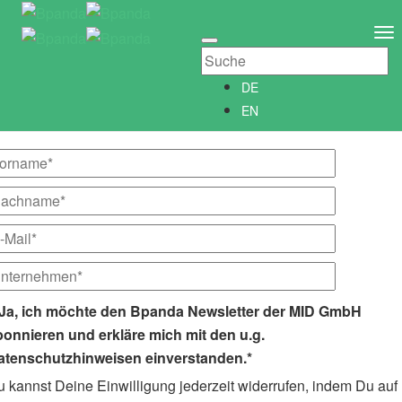
Newsletter abonnieren
Newsletter­anmeldung
To
Abonniere unseren kostenlosen Bpanda Newsletter!
Na
Wir informieren Dich gerne regelmäßig über alle Neuigkeiten
DE
rund um Bpanda.
EN
Ja, ich möchte den Bpanda Newsletter der MID GmbH
bonnieren und erkläre mich mit den u.g.
atenschutzhinweisen einverstanden.*
 kannst Deine Einwilligung jederzeit widerrufen, indem Du auf