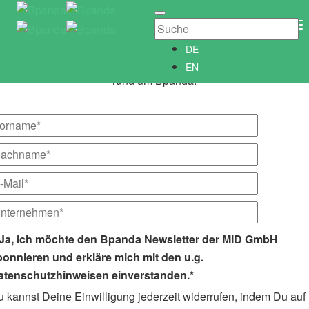
Newsletter abonnieren
Newsletter­anmeldung
To
Abonniere unseren kostenlosen Bpanda Newsletter!
Na
DE
Wir informieren Dich gerne regelmäßig über alle Neuigkeiten
EN
rund um Bpanda.
Ja, ich möchte den Bpanda Newsletter der MID GmbH
bonnieren und erkläre mich mit den u.g.
atenschutzhinweisen einverstanden.*
 kannst Deine Einwilligung jederzeit widerrufen, indem Du auf