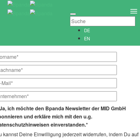
Newsletter abonnieren
Newsletter­anmeldung
To
Abonniere unseren kostenlosen Bpanda Newsletter!
Na
Wir informieren Dich gerne regelmäßig über alle Neuigkeiten
DE
rund um Bpanda.
EN
Ja, ich möchte den Bpanda Newsletter der MID GmbH
bonnieren und erkläre mich mit den u.g.
atenschutzhinweisen einverstanden.*
 kannst Deine Einwilligung jederzeit widerrufen, indem Du auf